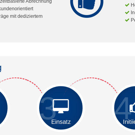
 zeitbasierte Abrechnung
H
kundenorientiert
I
äge mit dediziertem
P
g
3
4
Einsatz
Initi