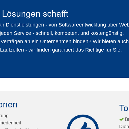
 Lösungen schafft
 an
Dienstleistungen
- von
Softwareentwicklung
über
Web
 jeden Service - schnell, kompetent und kostengünstig.
n Verträgen an ein Unternehmen binden? Wir bieten auc
ufzeiten - wir finden garantiert das Richtige für Sie.
ionen
To
zung
B
riedenheit
Dien